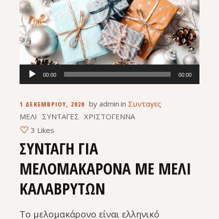
Πρόγραμμα
00:00
00:00
Αναπαραγωγής
Ήχου
by
admin
in
Συνταγες
1 ΔΕΚΕΜΒΡΊΟΥ, 2020
ΜΕΛΙ
ΣΥΝΤΑΓΕΣ
ΧΡΙΣΤΟΓΕΝΝΑ
3 Likes
ΣΥΝΤΑΓΗ ΓΙΑ
ΜΕΛΟΜΑΚΑΡΟΝΑ ΜΕ ΜΕΛΙ
ΚΑΛΑΒΡΥΤΩΝ
Το μελομακάρονο είναι ελληνικό