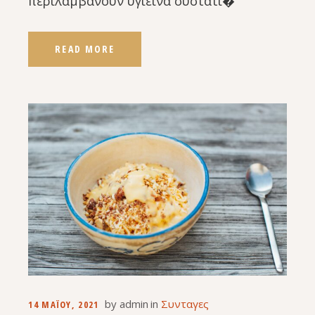
περιλαμβάνουν υγιεινά συστατι�
READ MORE
by
admin
in
Συνταγες
14 ΜΑΪ́ΟΥ, 2021