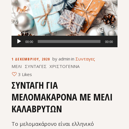
Πρόγραμμα
00:00
00:00
Αναπαραγωγής
Ήχου
by
admin
in
Συνταγες
1 ΔΕΚΕΜΒΡΊΟΥ, 2020
ΜΕΛΙ
ΣΥΝΤΑΓΕΣ
ΧΡΙΣΤΟΓΕΝΝΑ
3 Likes
ΣΥΝΤΑΓΗ ΓΙΑ
ΜΕΛΟΜΑΚΑΡΟΝΑ ΜΕ ΜΕΛΙ
ΚΑΛΑΒΡΥΤΩΝ
Το μελομακάρονο είναι ελληνικό