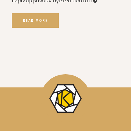
περιλαμβάνουν υγιεινά συστατι�
READ MORE